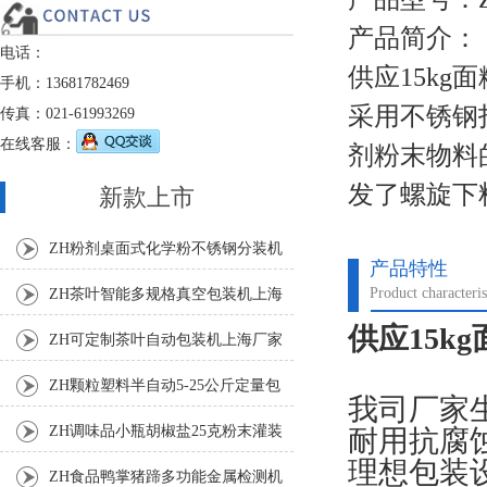
产品简介：
电话：
供应15k
手机：13681782469
采用不锈钢
传真：021-61993269
在线客服：
剂粉末物料
发了螺旋下
新款上市
ZH粉剂桌面式化学粉不锈钢分装机
产品特性
Product characteris
ZH茶叶智能多规格真空包装机上海
供应15k
厂家
ZH可定制茶叶自动包装机上海厂家
ZH颗粒塑料半自动5-25公斤定量包
我司厂家
装机
ZH调味品小瓶胡椒盐25克粉末灌装
耐用抗腐
理想包装
机
ZH食品鸭掌猪蹄多功能金属检测机