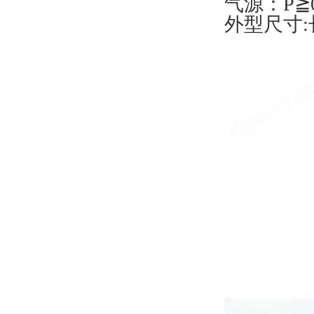
气源：P≧0
外型尺寸:长