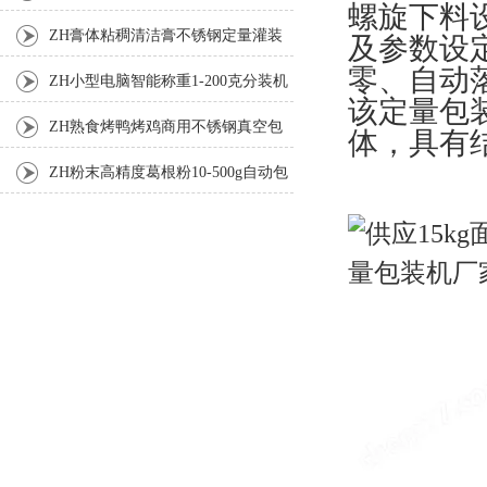
螺旋下料
ZH膏体粘稠清洁膏不锈钢定量灌装
及参数设
零、自动
机厂家
ZH小型电脑智能称重1-200克分装机
该定量包
ZH熟食烤鸭烤鸡商用不锈钢真空包
体，具有
装机
ZH粉末高精度葛根粉10-500g自动包
装机