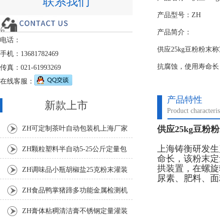
联系我们
产品型号：ZH
产品简介：
电话：
供应25kg豆粉粉
手机：13681782469
抗腐蚀，使用寿命长
传真：021-61993269
在线客服：
产品特性
新款上市
Product characteris
供应25kg豆
ZH可定制茶叶自动包装机上海厂家
上海铸衡研发生
ZH颗粒塑料半自动5-25公斤定量包
命长，该粉末定
拱装置，在螺旋
装机
ZH调味品小瓶胡椒盐25克粉末灌装
尿素、肥料、面
机
ZH食品鸭掌猪蹄多功能金属检测机
ZH膏体粘稠清洁膏不锈钢定量灌装