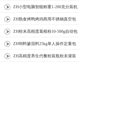
机厂家
ZH小型电脑智能称重1-200克分装机
ZH熟食烤鸭烤鸡商用不锈钢真空包
装机
ZH粉末高精度葛根粉10-500g自动包
装机
ZH饲料掺混料25kg单人操作定量包
装机
ZH高精度养生代餐粉装瓶粉末灌装
机生产线