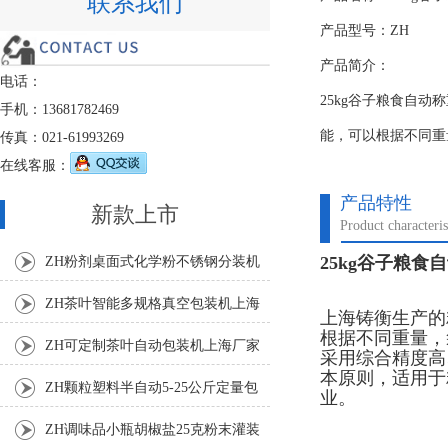
联系我们
产品型号：ZH
产品简介：
电话：
25kg谷子粮食自
手机：13681782469
能，可以根据不同重
传真：021-61993269
在线客服：
产品特性
新款上市
Product characteris
25kg谷子粮食
ZH粉剂桌面式化学粉不锈钢分装机
ZH茶叶智能多规格真空包装机上海
上海铸衡生产的
根据不同重量，
厂家
ZH可定制茶叶自动包装机上海厂家
采用综合精度高
本原则，适用于
ZH颗粒塑料半自动5-25公斤定量包
业。
装机
ZH调味品小瓶胡椒盐25克粉末灌装