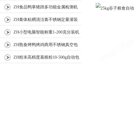
机
ZH食品鸭掌猪蹄多功能金属检测机
ZH膏体粘稠清洁膏不锈钢定量灌装
机厂家
ZH小型电脑智能称重1-200克分装机
ZH熟食烤鸭烤鸡商用不锈钢真空包
装机
ZH粉末高精度葛根粉10-500g自动包
装机