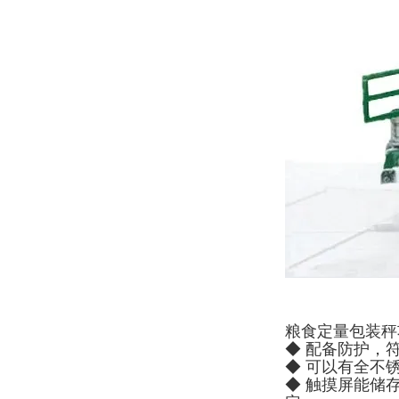
粮食定量包装秤
◆ 配备防护，
◆ 可以有全不
◆ 触摸屏能储