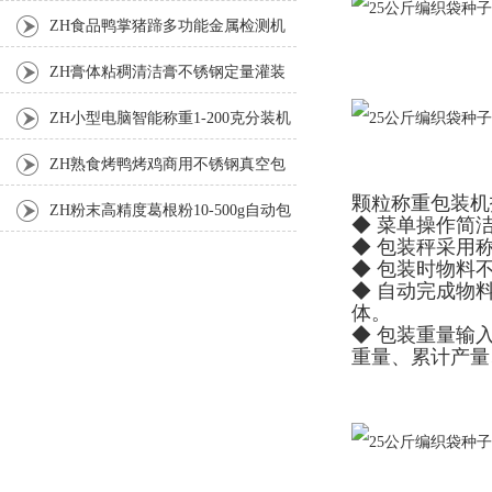
机
ZH食品鸭掌猪蹄多功能金属检测机
ZH膏体粘稠清洁膏不锈钢定量灌装
机厂家
ZH小型电脑智能称重1-200克分装机
ZH熟食烤鸭烤鸡商用不锈钢真空包
颗粒称重包装机
装机
ZH粉末高精度葛根粉10-500g自动包
◆ 菜单操作简
◆ 包装秤采用
装机
◆ 包装时物料
◆ 自动完成物
体。
◆ 包装重量输
重量、累计产量