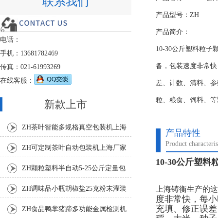
联系我们
产品型号：ZH
产品简介：
电话：
10-30公斤塑料
手机：13681782469
备，包装速度非常快
传真：021-61993269
在线客服：
差、计数、清料、参
粒、粮食、饲料、等
新款上市
ZH茶叶智能多规格真空包装机上海
产品特性
Product characteris
厂家
ZH可定制茶叶自动包装机上海厂家
10-30公斤塑
ZH颗粒塑料半自动5-25公斤定量包
装机
上海铸衡生产的这
ZH调味品小瓶胡椒盐25克粉末灌装
度非常快，每小
机
充填、修正误差
ZH食品鸭掌猪蹄多功能金属检测机