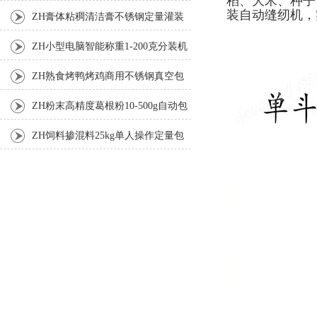
稻、大米、种子
装自动缝纫机，
ZH膏体粘稠清洁膏不锈钢定量灌装
机厂家
ZH小型电脑智能称重1-200克分装机
ZH熟食烤鸭烤鸡商用不锈钢真空包
装机
ZH粉末高精度葛根粉10-500g自动包
装机
ZH饲料掺混料25kg单人操作定量包
装机