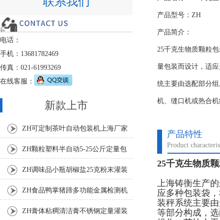
联系我们
产品型号：ZH
产品简介：
电话：
25千克生物质颗粒
手机：13681782469
量包装而设计，适应
传真：021-61993269
在线客服：
统主要由选配部分组
机、缝口机或热合机
新款上市
ZH可定制茶叶自动包装机上海厂家
产品特性
Product characteris
ZH颗粒塑料半自动5-25公斤定量包
25千克生物质
装机
ZH调味品小瓶胡椒盐25克粉末灌装
上海铸衡生产的
机
ZH食品鸭掌猪蹄多功能金属检测机
应多种包装袋，
装秤系统主要由
ZH膏体粘稠清洁膏不锈钢定量灌装
等部分构成，选