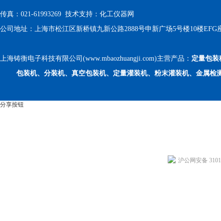
传真：021-61993269 技术支持：
化工仪器网
公司地址：上海市松江区新桥镇九新公路2888号申新广场5号楼10楼EFG
上海铸衡电子科技有限公司(www.mbaozhuangji.com)主营产品：
定量包装
包装机、分装机、真空包装机、定量灌装机、粉末灌装机、金属检
分享按钮
沪公网安备 31011