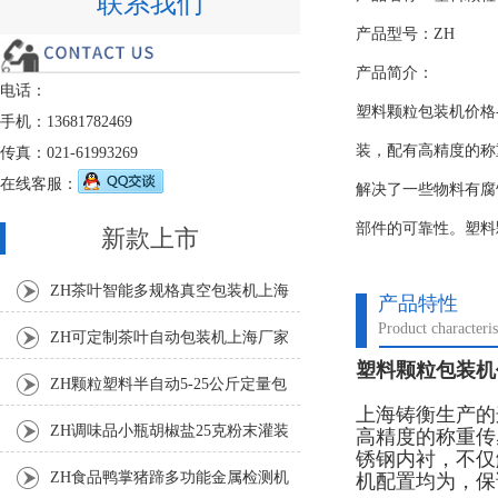
联系我们
产品型号：ZH
产品简介：
电话：
塑料颗粒包装机价格
手机：13681782469
装，配有高精度的称
传真：021-61993269
在线客服：
解决了一些物料有腐
部件的可靠性。塑料
新款上市
ZH茶叶智能多规格真空包装机上海
产品特性
Product characteris
厂家
ZH可定制茶叶自动包装机上海厂家
塑料颗粒包装机
ZH颗粒塑料半自动5-25公斤定量包
上海铸衡生产的
装机
ZH调味品小瓶胡椒盐25克粉末灌装
高精度的称重传
锈钢内衬，不仅
机
ZH食品鸭掌猪蹄多功能金属检测机
机配置均为，保