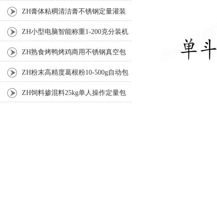
ZH膏体粘稠清洁膏不锈钢定量灌装
机厂家
ZH小型电脑智能称重1-200克分装机
ZH熟食烤鸭烤鸡商用不锈钢真空包
装机
ZH粉末高精度葛根粉10-500g自动包
装机
ZH饲料掺混料25kg单人操作定量包
装机