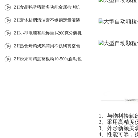
机
ZH食品鸭掌猪蹄多功能金属检测机
ZH膏体粘稠清洁膏不锈钢定量灌装
机厂家
ZH小型电脑智能称重1-200克分装机
ZH熟食烤鸭烤鸡商用不锈钢真空包
装机
ZH粉末高精度葛根粉10-500g自动包
装机
1、与物料接触
2、采用高精度
3、外形新颖美
4、性能可靠，