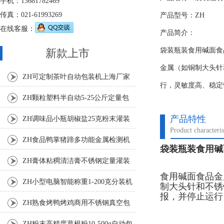
手机：13681782469
传真：021-61993269
产品型号：ZH
在线客服：
产品简介：
袋装瓶装食用碱面食
新款上市
金属（如铜制大头针
ZH可定制茶叶自动包装机上海厂家
行，灵敏度高、稳定
ZH颗粒塑料半自动5-25公斤定量包
装机
产品特性
ZH调味品小瓶胡椒盐25克粉末灌装
Product characteris
机
ZH食品鸭掌猪蹄多功能金属检测机
袋装瓶装食用碱
ZH膏体粘稠清洁膏不锈钢定量灌装
食用碱面食品金
机厂家
ZH小型电脑智能称重1-200克分装机
制大头针和不锈
报，并停止运行
ZH熟食烤鸭烤鸡商用不锈钢真空包
装机
ZH粉末高精度葛根粉10-500g自动包