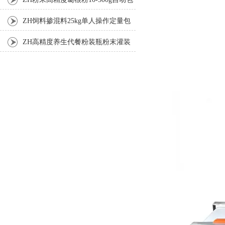
装机
ZH饲料掺混料25kg单人操作定量包
装机
ZH高精度养生代餐粉装瓶粉末灌装
机生产线