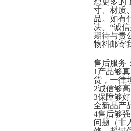
想更多的
寸、材质、
品。如有
决。“诚
期待与贵
物料邮寄
售后服务
1产品够
货，一律
2诚信够
3保障够
全新品产
4售后够
问题（非
修，超过