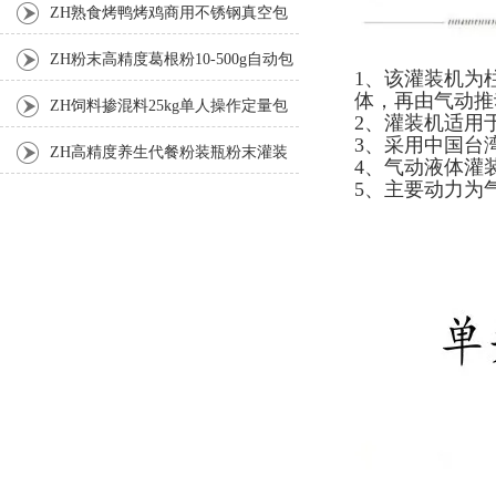
ZH熟食烤鸭烤鸡商用不锈钢真空包
装机
ZH粉末高精度葛根粉10-500g自动包
1、该灌装机为
体，再由气动推
装机
ZH饲料掺混料25kg单人操作定量包
2、灌装机适用
3、采用中国台湾
装机
ZH高精度养生代餐粉装瓶粉末灌装
4、气动液体灌
5、主要动力为
机生产线