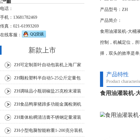
电话：
产品型号：ZH
手机：13681782469
产品简介：
传真：021-61993269
食用油灌装机-大桶
在线客服：
控制，机械定位，所
新款上市
择，双头的效率是单
ZH可定制茶叶自动包装机上海厂家
产品特性
ZH颗粒塑料半自动5-25公斤定量包
Product characteris
装机
ZH调味品小瓶胡椒盐25克粉末灌装
食用油灌装机-
机
ZH食品鸭掌猪蹄多功能金属检测机
ZH膏体粘稠清洁膏不锈钢定量灌装
机厂家
ZH小型电脑智能称重1-200克分装机