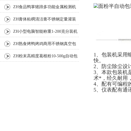
机
ZH食品鸭掌猪蹄多功能金属检测机
ZH膏体粘稠清洁膏不锈钢定量灌装
机厂家
ZH小型电脑智能称重1-200克分装机
ZH熟食烤鸭烤鸡商用不锈钢真空包
1、包装机采用
装机
ZH粉末高精度葛根粉10-500g自动包
快。
2、防尘除尘设
装机
3、本款包装机
术*，经久耐用
4、配有可编程
5、仪表配有通