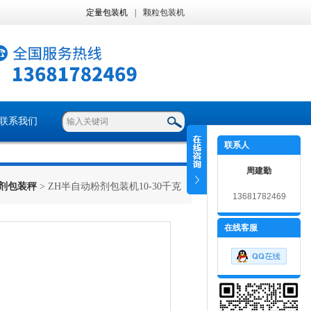
定量包装机
|
颗粒包装机
联系我们
联系人
周建勤
剂包装秤
> ZH半自动粉剂包装机10-30千克
13681782469
在线客服