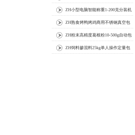
机厂家
ZH小型电脑智能称重1-200克分装机
ZH熟食烤鸭烤鸡商用不锈钢真空包
装机
ZH粉末高精度葛根粉10-500g自动包
装机
ZH饲料掺混料25kg单人操作定量包
装机