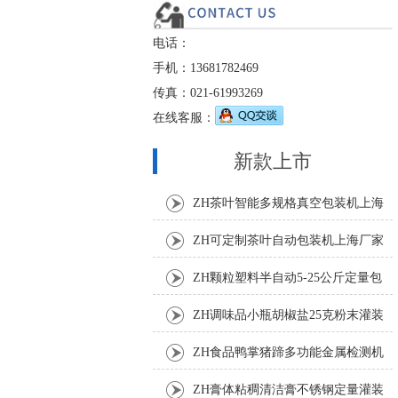
电话：
手机：13681782469
传真：021-61993269
在线客服：
新款上市
ZH茶叶智能多规格真空包装机上海
厂家
ZH可定制茶叶自动包装机上海厂家
ZH颗粒塑料半自动5-25公斤定量包
装机
ZH调味品小瓶胡椒盐25克粉末灌装
机
ZH食品鸭掌猪蹄多功能金属检测机
ZH膏体粘稠清洁膏不锈钢定量灌装