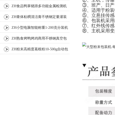
②、主机，传输
③、班产、日产
机
ZH食品鸭掌猪蹄多功能金属检测机
④、适用于粉装
⑤、立悬挂传感
ZH膏体粘稠清洁膏不锈钢定量灌装
⑥、包装机采用
⑦、红外线传感
机厂家
ZH小型电脑智能称重1-200克分装机
⑧、主机采用变
ZH熟食烤鸭烤鸡商用不锈钢真空包
装机
ZH粉末高精度葛根粉10-500g自动包
装机