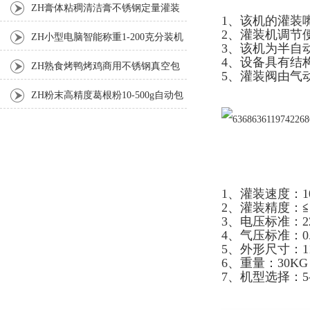
ZH膏体粘稠清洁膏不锈钢定量灌装
1、该机的灌装
2、灌装机调节
机厂家
ZH小型电脑智能称重1-200克分装机
3、该机为半自
4、设备具有结
ZH熟食烤鸭烤鸡商用不锈钢真空包
5、灌装阀由气
装机
ZH粉末高精度葛根粉10-500g自动包
装机
1、灌装速度：10
2、灌装精度：≦
3、电压标准：22
4、气压标准：0.4
5、外形尺寸：110
6、重量：30KG
7、机型选择：5-100