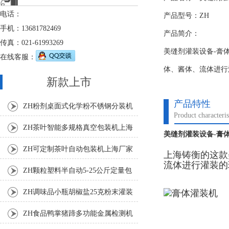
电话：
产品型号：ZH
手机：13681782469
产品简介：
传真：021-61993269
美缝剂灌装设备-膏
在线客服：
体、酱体、流体进行
新款上市
产品特性
ZH粉剂桌面式化学粉不锈钢分装机
Product characteris
ZH茶叶智能多规格真空包装机上海
美缝剂灌装设备-膏
厂家
ZH可定制茶叶自动包装机上海厂家
上海铸衡的这款
流体进行灌装的
ZH颗粒塑料半自动5-25公斤定量包
装机
ZH调味品小瓶胡椒盐25克粉末灌装
机
ZH食品鸭掌猪蹄多功能金属检测机