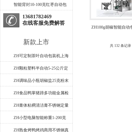
包装机生产厂家
智能背封10-100克红枣自动包
装机参数
13681782469
在线客服免费解答
ZH100g胡椒智能自
价格
新款上市
共 132 条记录
ZH可定制茶叶自动包装机上海
厂家
ZH颗粒塑料半自动5-25公斤定
量包装机
ZH调味品小瓶胡椒盐25克粉末
灌装机
ZH食品鸭掌猪蹄多功能金属检
测机
ZH膏体粘稠清洁膏不锈钢定量
灌装机厂家
ZH小型电脑智能称重1-200克
分装机
ZH熟食烤鸭烤鸡商用不锈钢真