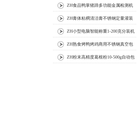
机
ZH食品鸭掌猪蹄多功能金属检测机
ZH膏体粘稠清洁膏不锈钢定量灌装
机厂家
ZH小型电脑智能称重1-200克分装机
ZH熟食烤鸭烤鸡商用不锈钢真空包
装机
ZH粉末高精度葛根粉10-500g自动包
装机