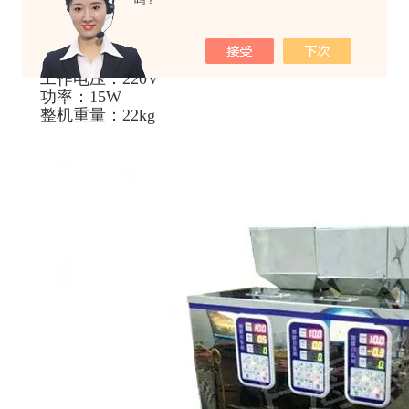
吗？
产品名称：智能分装机
分装范围：1-100g
分装精度：0.1-0.2g
外形尺寸：38*22*50cm
工作电压：220V
功率：15W
整机重量：22kg