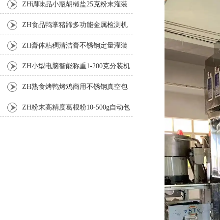
装机
ZH调味品小瓶胡椒盐25克粉末灌装
机
ZH食品鸭掌猪蹄多功能金属检测机
ZH膏体粘稠清洁膏不锈钢定量灌装
机厂家
ZH小型电脑智能称重1-200克分装机
ZH熟食烤鸭烤鸡商用不锈钢真空包
装机
ZH粉末高精度葛根粉10-500g自动包
装机