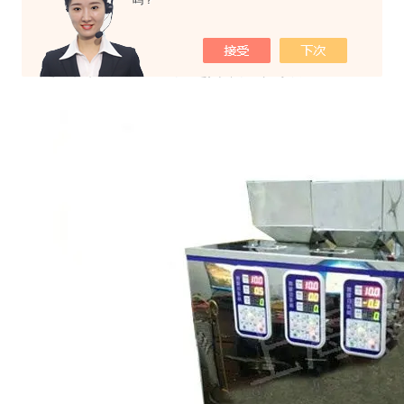
吗？
速度：10-30包/分钟
材质：不锈钢
净重：13KG
定量范围：1克-100克之间，克数可调