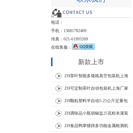
电话：
手机：13681782469
传真：021-61993269
在线客服：
新款上市
ZH茶叶智能多规格真空包装机上海
厂家
ZH可定制茶叶自动包装机上海厂家
ZH颗粒塑料半自动5-25公斤定量包
装机
ZH调味品小瓶胡椒盐25克粉末灌装
机
ZH食品鸭掌猪蹄多功能金属检测机