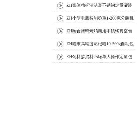
ZH膏体粘稠清洁膏不锈钢定量灌装
机厂家
ZH小型电脑智能称重1-200克分装机
ZH熟食烤鸭烤鸡商用不锈钢真空包
装机
ZH粉末高精度葛根粉10-500g自动包
装机
ZH饲料掺混料25kg单人操作定量包
装机