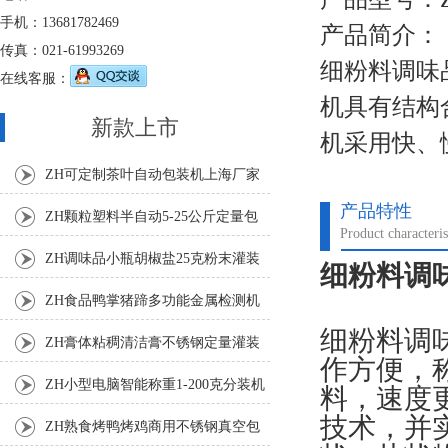
手机：13681782469
产品简介：
传真：021-61993269
细粉料调味
在线客服：
机具有结构
新款上市
机采用快、
ZH可定制茶叶自动包装机上海厂家
产品特性
ZH颗粒塑料半自动5-25公斤定量包
Product characteris
装机
ZH调味品小瓶胡椒盐25克粉末灌装
细粉料调味
机
ZH食品鸭掌猪蹄多功能金属检测机
细粉料调
ZH膏体粘稠清洁膏不锈钢定量灌装
作方便，
机厂家
ZH小型电脑智能称重1-200克分装机
料，速度
技术，并
ZH熟食烤鸭烤鸡商用不锈钢真空包