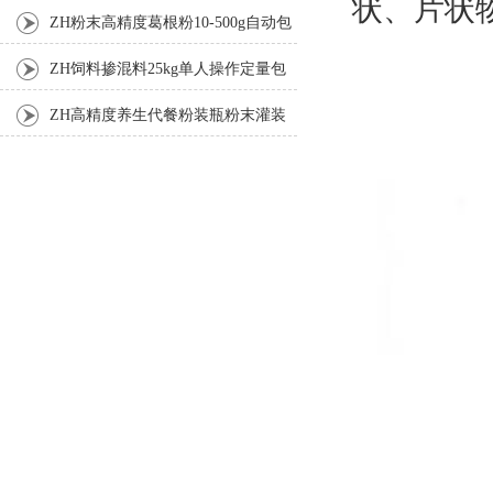
状、片状
装机
ZH粉末高精度葛根粉10-500g自动包
装机
ZH饲料掺混料25kg单人操作定量包
装机
ZH高精度养生代餐粉装瓶粉末灌装
机生产线