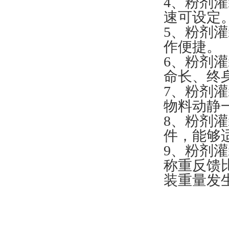
4、粉剂
速可设定
5、粉剂
作便捷。
6、粉剂
命长、终
7、粉剂
物料动静
8、粉剂
件，能够
9、粉剂
称重反馈
装重量发