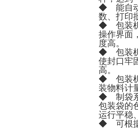
◆ 能自
数、打印
◆ 包装
操作界面
度高。
◆ 包装
使封口牢
高。
◆ 包装
装物料计
◆ 制袋
包装袋的
运行平稳
◆ 可根