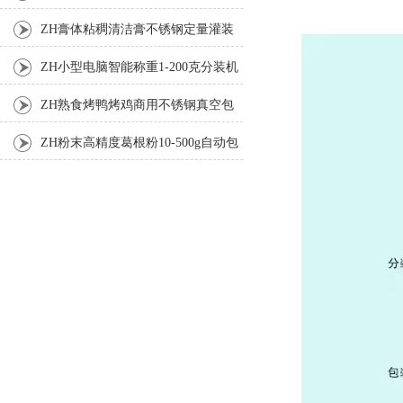
ZH膏体粘稠清洁膏不锈钢定量灌装
机厂家
ZH小型电脑智能称重1-200克分装机
ZH熟食烤鸭烤鸡商用不锈钢真空包
装机
ZH粉末高精度葛根粉10-500g自动包
装机