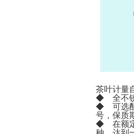
茶叶计量
◆ 全不
◆ 可选
号，保质
◆ 在额
种，达到