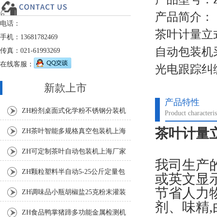
产品简介：
电话：
茶叶计量立
手机：13681782469
自动包装机
传真：021-61993269
在线客服：
光电跟踪纠
新款上市
产品特性
ZH粉剂桌面式化学粉不锈钢分装机
Product characteris
茶叶计量立
ZH茶叶智能多规格真空包装机上海
厂家
ZH可定制茶叶自动包装机上海厂家
我司生产
ZH颗粒塑料半自动5-25公斤定量包
或英文显
节省人力
装机
ZH调味品小瓶胡椒盐25克粉末灌装
剂、味精
机
ZH食品鸭掌猪蹄多功能金属检测机