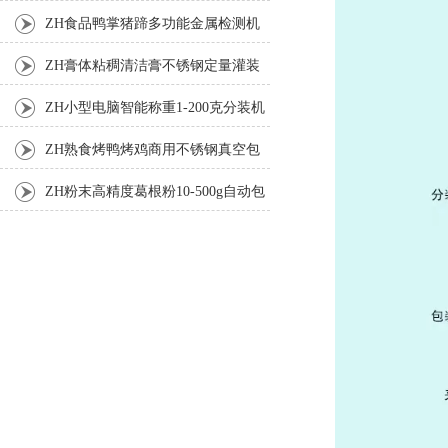
机
ZH食品鸭掌猪蹄多功能金属检测机
ZH膏体粘稠清洁膏不锈钢定量灌装
机厂家
ZH小型电脑智能称重1-200克分装机
ZH熟食烤鸭烤鸡商用不锈钢真空包
装机
ZH粉末高精度葛根粉10-500g自动包
装机