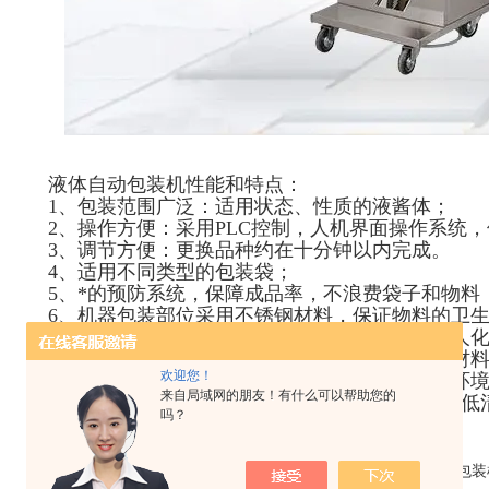
液体自动包装机性能和特点：
1、包装范围广泛：适用状态、性质的液酱体；
2、操作方便：采用PLC控制，人机界面操作系统
3、调节方便：更换品种约在十分钟以内完成。
4、适用不同类型的包装袋；
5、*的预防系统，保障成品率，不浪费袋子和物料
6、机器包装部位采用不锈钢材料，保证物料的卫生
7、自动化程度高：在称量、包装全过程实现无人
8、部分采用进口工程塑料，无需加油，减少对材
欢迎您！
9、液体包装机采用无油真空泵，避免污染生产环
来自局域网的朋友！有什么可以帮助您的
10、液体包装机采用防水设计可以用水冲洗，降低
吗？