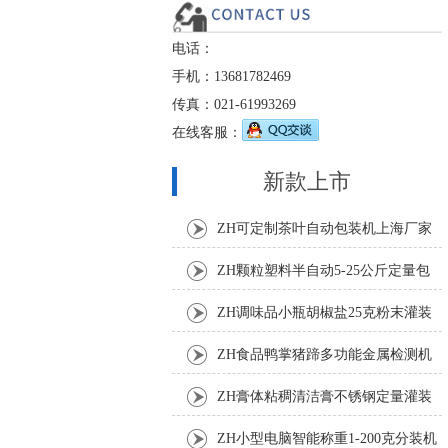
电话：
手机：13681782469
传真：021-61993269
在线客服：
新款上市
ZH可定制茶叶自动包装机上海厂家
ZH颗粒塑料半自动5-25公斤定量包
装机
ZH调味品小瓶胡椒盐25克粉末灌装
机
ZH食品鸭掌猪蹄多功能金属检测机
ZH膏体粘稠清洁膏不锈钢定量灌装
机厂家
ZH小型电脑智能称重1-200克分装机