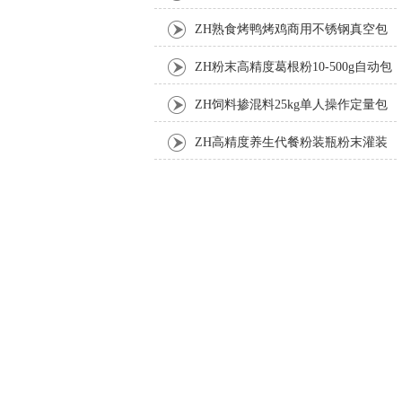
ZH熟食烤鸭烤鸡商用不锈钢真空包
装机
ZH粉末高精度葛根粉10-500g自动包
装机
ZH饲料掺混料25kg单人操作定量包
装机
ZH高精度养生代餐粉装瓶粉末灌装
机生产线