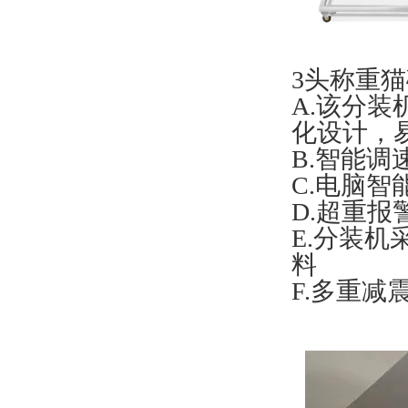
3头称重
A.该分
化设计，
B.智能
C.电脑
D.超重报
E.分装
料
F.多重