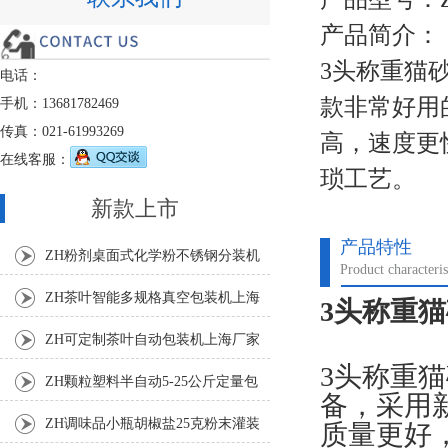
产品简介：
3头称重猫
电话：
款非常好用
手机：13681782469
传真：021-61993269
高，速度更
在线客服：
琐工艺。
新款上市
产品特性
ZH粉剂桌面式化学粉不锈钢分装机
Product characteris
ZH茶叶智能多规格真空包装机上海
3头称重
厂家
ZH可定制茶叶自动包装机上海厂家
3头称重
ZH颗粒塑料半自动5-25公斤定量包
备，采用
装机
ZH调味品小瓶胡椒盐25克粉末灌装
质量更好