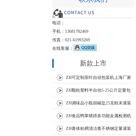
电话：
手机：13681782469
传真：021-61993269
在线客服：
新款上市
ZH可定制茶叶自动包装机上海厂家
ZH颗粒塑料半自动5-25公斤定量包
装机
ZH调味品小瓶胡椒盐25克粉末灌装
机
ZH食品鸭掌猪蹄多功能金属检测机
ZH膏体粘稠清洁膏不锈钢定量灌装