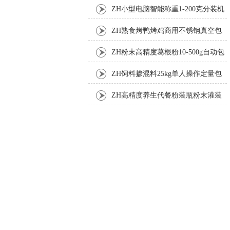
机厂家
ZH小型电脑智能称重1-200克分装机
ZH熟食烤鸭烤鸡商用不锈钢真空包
装机
ZH粉末高精度葛根粉10-500g自动包
装机
ZH饲料掺混料25kg单人操作定量包
装机
ZH高精度养生代餐粉装瓶粉末灌装
机生产线