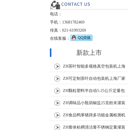
电话：
手机：13681782469
传真：021-61993269
在线客服：
新款上市
ZH茶叶智能多规格真空包装机上海
厂家
ZH可定制茶叶自动包装机上海厂家
ZH颗粒塑料半自动5-25公斤定量包
装机
ZH调味品小瓶胡椒盐25克粉末灌装
机
ZH食品鸭掌猪蹄多功能金属检测机
ZH膏体粘稠清洁膏不锈钢定量灌装