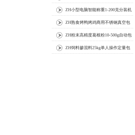
机厂家
ZH小型电脑智能称重1-200克分装机
ZH熟食烤鸭烤鸡商用不锈钢真空包
装机
ZH粉末高精度葛根粉10-500g自动包
装机
ZH饲料掺混料25kg单人操作定量包
装机