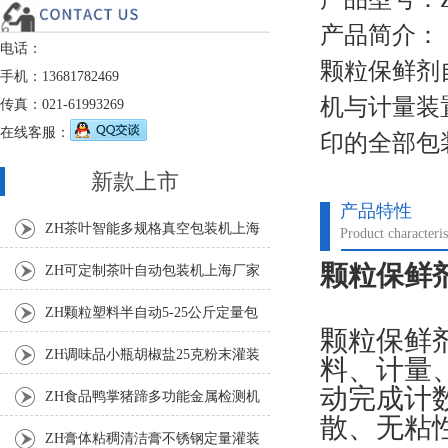
产品简介：
电话：
颗粒保鲜剂
手机：13681782469
机与计量装
传真：021-61993269
在线客服：
印的全部包
新款上市
产品特性
ZH茶叶智能多规格真空包装机上海
Product characteris
厂家
颗粒保鲜
ZH可定制茶叶自动包装机上海厂家
ZH颗粒塑料半自动5-25公斤定量包
颗粒保鲜
装机
ZH调味品小瓶胡椒盐25克粉末灌装
料、计量
动完成计
机
ZH食品鸭掌猪蹄多功能金属检测机
散、无粘
ZH膏体粘稠清洁膏不锈钢定量灌装