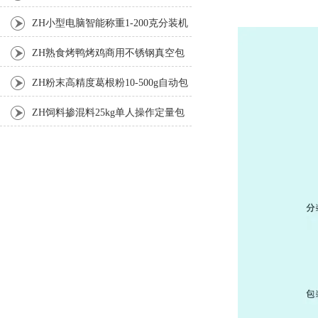
机厂家
ZH小型电脑智能称重1-200克分装机
ZH熟食烤鸭烤鸡商用不锈钢真空包
装机
ZH粉末高精度葛根粉10-500g自动包
装机
ZH饲料掺混料25kg单人操作定量包
装机