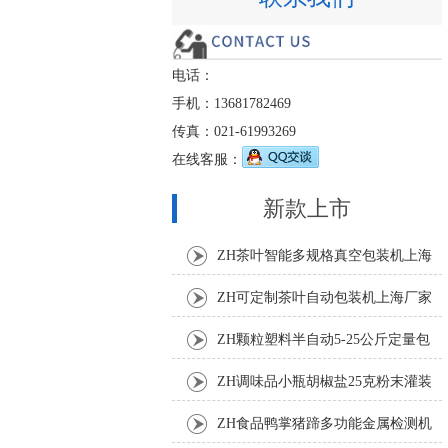
电话：
手机：13681782469
传真：021-61993269
在线客服：
新款上市
ZH茶叶智能多规格真空包装机上海
厂家
ZH可定制茶叶自动包装机上海厂家
ZH颗粒塑料半自动5-25公斤定量包
装机
ZH调味品小瓶胡椒盐25克粉末灌装
机
ZH食品鸭掌猪蹄多功能金属检测机