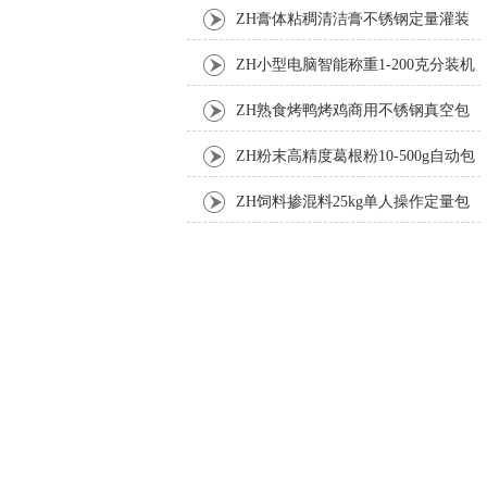
ZH膏体粘稠清洁膏不锈钢定量灌装
机厂家
ZH小型电脑智能称重1-200克分装机
ZH熟食烤鸭烤鸡商用不锈钢真空包
装机
ZH粉末高精度葛根粉10-500g自动包
装机
ZH饲料掺混料25kg单人操作定量包
装机