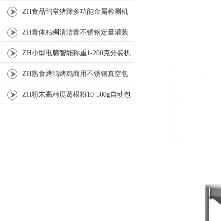
机
ZH食品鸭掌猪蹄多功能金属检测机
ZH膏体粘稠清洁膏不锈钢定量灌装
机厂家
ZH小型电脑智能称重1-200克分装机
ZH熟食烤鸭烤鸡商用不锈钢真空包
装机
ZH粉末高精度葛根粉10-500g自动包
装机