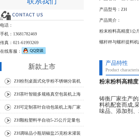
联系我们
产品型号：ZH
产品简介：
电话：
粉末粉料高精度1公
手机：13681782469
螺杆秤与螺杆提料机
传真：021-61993269
在线客服：
产品特性
新款上市
Product characteris
粉末粉料高精度
ZH粉剂桌面式化学粉不锈钢分装机
ZH茶叶智能多规格真空包装机上海
铸衡厂家生产的
料机配套而成,
厂家
ZH可定制茶叶自动包装机上海厂家
味品、添加剂、
ZH颗粒塑料半自动5-25公斤定量包
装机
ZH调味品小瓶胡椒盐25克粉末灌装