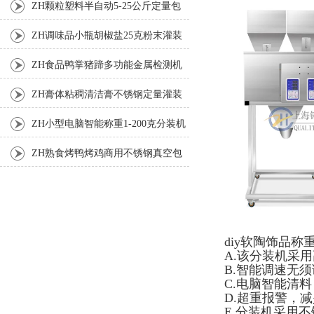
ZH颗粒塑料半自动5-25公斤定量包
装机
ZH调味品小瓶胡椒盐25克粉末灌装
机
ZH食品鸭掌猪蹄多功能金属检测机
ZH膏体粘稠清洁膏不锈钢定量灌装
机厂家
ZH小型电脑智能称重1-200克分装机
ZH熟食烤鸭烤鸡商用不锈钢真空包
装机
diy软陶饰品
A.该分装机采
B.智能调速无
C.电脑智能清
D.超重报警，
E.分装机采用