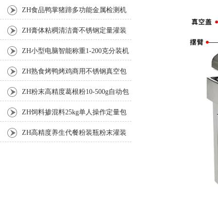
机
ZH食品鸭掌猪蹄多功能金属检测机
ZH膏体粘稠清洁膏不锈钢定量灌装
机厂家
ZH小型电脑智能称重1-200克分装机
ZH熟食烤鸭烤鸡商用不锈钢真空包
装机
ZH粉末高精度葛根粉10-500g自动包
装机
ZH饲料掺混料25kg单人操作定量包
装机
ZH高精度养生代餐粉装瓶粉末灌装
机生产线