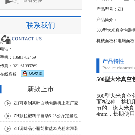
查看更多
产品型号：ZH
产品简介：
联系我们
500型大米真空包装
机械面板和电脑面板
电话：
手机：13681782469
产品特性
传真：021-61993269
Product characteris
在线客服：
500型大米真空
新款上市
500型大米真
面板2种。整机
ZH可定制茶叶自动包装机上海厂家
节的。该大米真
4mm，长期使
ZH颗粒塑料半自动5-25公斤定量包
装机
ZH调味品小瓶胡椒盐25克粉末灌装