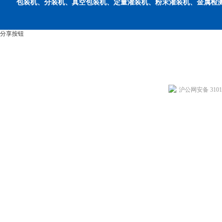
包装机、分装机、真空包装机、定量灌装机、粉末灌装机、金属检
分享按钮
沪公网安备 31011