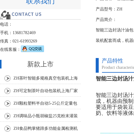
联系我们
产品型号：ZH
产品简介：
电话：
智能三边封汤汁油包
手机：13681782469
装机配套而成，机器
传真：021-61993269
在线客服：
产品特性
新款上市
Product characteris
智能三边封汤汁
ZH茶叶智能多规格真空包装机上海
厂家
ZH可定制茶叶自动包装机上海厂家
智能三边封汤汁
成，机器由预制
ZH颗粒塑料半自动5-25公斤定量包
要适用于袋装豆
奶、饮料等液体
装机
ZH调味品小瓶胡椒盐25克粉末灌装
机
ZH食品鸭掌猪蹄多功能金属检测机