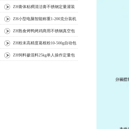
ZH膏体粘稠清洁膏不锈钢定量灌装
机厂家
ZH小型电脑智能称重1-200克分装机
ZH熟食烤鸭烤鸡商用不锈钢真空包
装机
ZH粉末高精度葛根粉10-500g自动包
装机
ZH饲料掺混料25kg单人操作定量包
装机