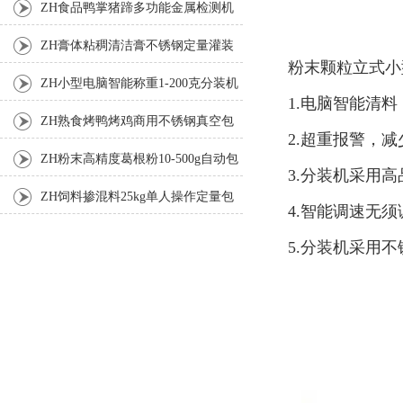
机
ZH食品鸭掌猪蹄多功能金属检测机
ZH膏体粘稠清洁膏不锈钢定量灌装
粉末颗粒立式小
机厂家
ZH小型电脑智能称重1-200克分装机
1.电脑智能清
ZH熟食烤鸭烤鸡商用不锈钢真空包
2.超重报警，减
装机
ZH粉末高精度葛根粉10-500g自动包
3.分装机采用
装机
ZH饲料掺混料25kg单人操作定量包
4.智能调速无
装机
5.分装机采用