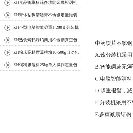
机
ZH食品鸭掌猪蹄多功能金属检测机
ZH膏体粘稠清洁膏不锈钢定量灌装
机厂家
ZH小型电脑智能称重1-200克分装机
ZH熟食烤鸭烤鸡商用不锈钢真空包
中药饮片不锈钢
装机
ZH粉末高精度葛根粉10-500g自动包
A.该分装机采
装机
ZH饲料掺混料25kg单人操作定量包
B.智能调速无
装机
C.电脑智能清
D.超重报警，
E.分装机采用
F.多重减震结