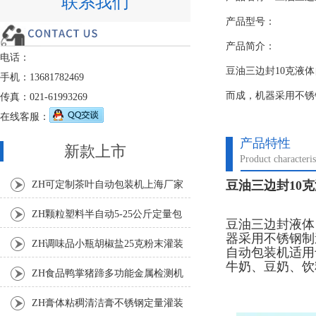
联系我们
产品型号：
产品简介：
电话：
豆油三边封10克液
手机：13681782469
而成，机器采用不锈
传真：021-61993269
在线客服：
产品特性
新款上市
Product characteris
豆油三边封10
ZH可定制茶叶自动包装机上海厂家
ZH颗粒塑料半自动5-25公斤定量包
豆油三边封液体
器采用不锈钢制
装机
ZH调味品小瓶胡椒盐25克粉末灌装
自动包装机适用
牛奶、豆奶、饮
机
ZH食品鸭掌猪蹄多功能金属检测机
ZH膏体粘稠清洁膏不锈钢定量灌装