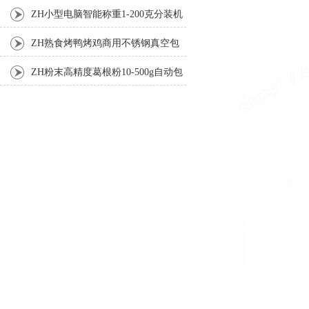
机厂家
ZH小型电脑智能称重1-200克分装机
ZH熟食烤鸭烤鸡商用不锈钢真空包
装机
ZH粉末高精度葛根粉10-500g自动包
装机