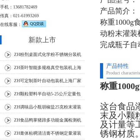
手机：13681782469
产品简介：
传真：021-61993269
称重100
在线客服：
动粉末灌装
新款上市
完成瓶子自
ZH粉剂桌面式化学粉不锈钢分装机
产品特性
ZH茶叶智能多规格真空包装机上海
Product characteris
厂家
ZH可定制茶叶自动包装机上海厂家
称重100
ZH颗粒塑料半自动5-25公斤定量包
这台食品
装机
ZH调味品小瓶胡椒盐25克粉末灌装
末及小颗
机
ZH食品鸭掌猪蹄多功能金属检测机
及计量等
锈钢材质
ZH膏体粘稠清洁膏不锈钢定量灌装