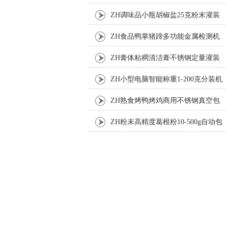
装机
ZH调味品小瓶胡椒盐25克粉末灌装
机
ZH食品鸭掌猪蹄多功能金属检测机
ZH膏体粘稠清洁膏不锈钢定量灌装
机厂家
ZH小型电脑智能称重1-200克分装机
ZH熟食烤鸭烤鸡商用不锈钢真空包
装机
ZH粉末高精度葛根粉10-500g自动包
装机