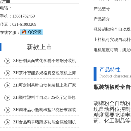
电话：
产品型号：
手机：13681782469
产品简介：
传真：021-61993269
瓶装胡椒粉全自动粉
在线客服：
上料机可实现自动料
新款上市
电机速度可调，满足
ZH粉剂桌面式化学粉不锈钢分装机
产品特性
ZH茶叶智能多规格真空包装机上海
Product characteris
厂家
ZH可定制茶叶自动包装机上海厂家
瓶装胡椒粉全自动
ZH颗粒塑料半自动5-25公斤定量包
胡椒粉全自动粉
现自动料位控制
装机
ZH调味品小瓶胡椒盐25克粉末灌装
精度需要充填电
药、化工制品等
机
ZH食品鸭掌猪蹄多功能金属检测机