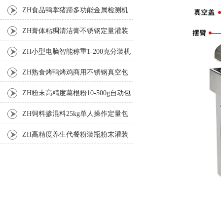
机
ZH食品鸭掌猪蹄多功能金属检测机
ZH膏体粘稠清洁膏不锈钢定量灌装
机厂家
ZH小型电脑智能称重1-200克分装机
ZH熟食烤鸭烤鸡商用不锈钢真空包
装机
ZH粉末高精度葛根粉10-500g自动包
装机
ZH饲料掺混料25kg单人操作定量包
装机
ZH高精度养生代餐粉装瓶粉末灌装
机生产线