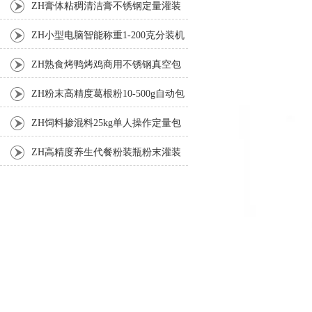
ZH膏体粘稠清洁膏不锈钢定量灌装
机厂家
ZH小型电脑智能称重1-200克分装机
ZH熟食烤鸭烤鸡商用不锈钢真空包
装机
ZH粉末高精度葛根粉10-500g自动包
装机
ZH饲料掺混料25kg单人操作定量包
装机
ZH高精度养生代餐粉装瓶粉末灌装
机生产线