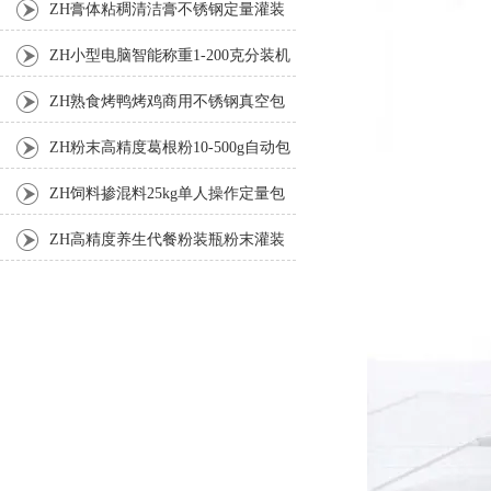
ZH膏体粘稠清洁膏不锈钢定量灌装
机厂家
ZH小型电脑智能称重1-200克分装机
ZH熟食烤鸭烤鸡商用不锈钢真空包
装机
ZH粉末高精度葛根粉10-500g自动包
装机
ZH饲料掺混料25kg单人操作定量包
装机
ZH高精度养生代餐粉装瓶粉末灌装
机生产线