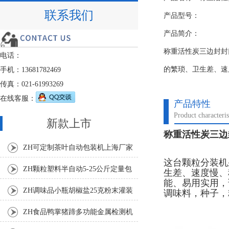
联系我们
产品型号：
产品简介：
称重活性炭三边封封
电话：
的繁琐、卫生差、速
手机：13681782469
传真：021-61993269
在线客服：
产品特性
Product characteris
新款上市
称重活性炭三边
ZH可定制茶叶自动包装机上海厂家
这台颗粒分装机
ZH颗粒塑料半自动5-25公斤定量包
生差、速度慢、
能、易用实用，
装机
ZH调味品小瓶胡椒盐25克粉末灌装
调味料，种子，
机
ZH食品鸭掌猪蹄多功能金属检测机