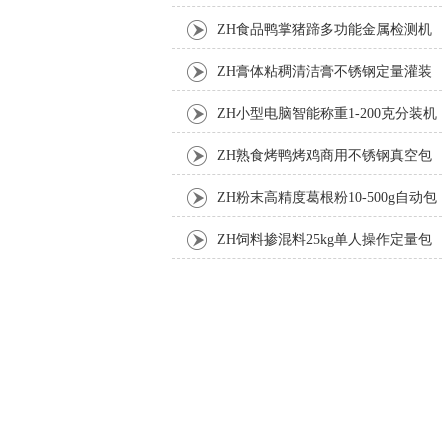
机
ZH食品鸭掌猪蹄多功能金属检测机
ZH膏体粘稠清洁膏不锈钢定量灌装
机厂家
ZH小型电脑智能称重1-200克分装机
ZH熟食烤鸭烤鸡商用不锈钢真空包
装机
ZH粉末高精度葛根粉10-500g自动包
装机
ZH饲料掺混料25kg单人操作定量包
装机