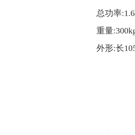
总功率:1.
重量:300k
外形:长105