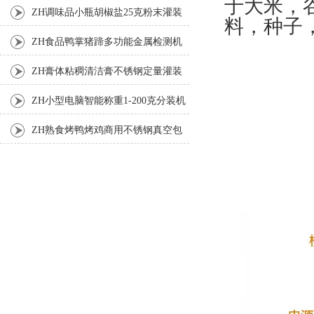
于大米，
装机
ZH调味品小瓶胡椒盐25克粉末灌装
料，种子
机
ZH食品鸭掌猪蹄多功能金属检测机
ZH膏体粘稠清洁膏不锈钢定量灌装
机厂家
ZH小型电脑智能称重1-200克分装机
ZH熟食烤鸭烤鸡商用不锈钢真空包
装机