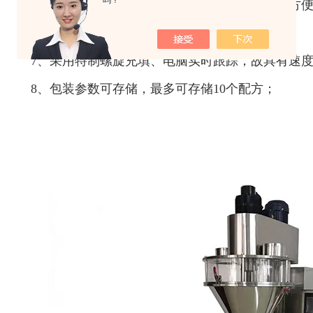
吗？
5、全密封、不锈钢和有机玻璃料箱组合，拆洗方
6、工作台方便升降；
7、采用特制螺旋充填、电脑实时跟踪，故具有速
8、包装参数可存储，最多可存储10个配方；