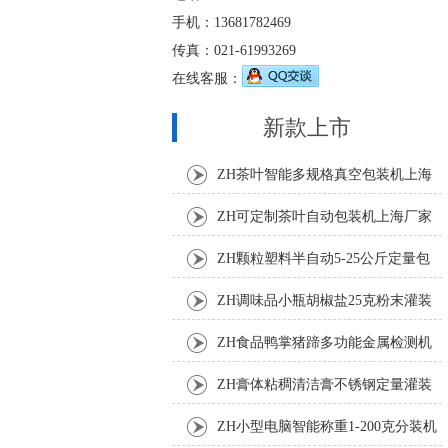
手机：13681782469
传真：021-61993269
在线客服：
新款上市
ZH茶叶智能多规格真空包装机上海
厂家
ZH可定制茶叶自动包装机上海厂家
ZH颗粒塑料半自动5-25公斤定量包
装机
ZH调味品小瓶胡椒盐25克粉末灌装
机
ZH食品鸭掌猪蹄多功能金属检测机
ZH膏体粘稠清洁膏不锈钢定量灌装
机厂家
ZH小型电脑智能称重1-200克分装机