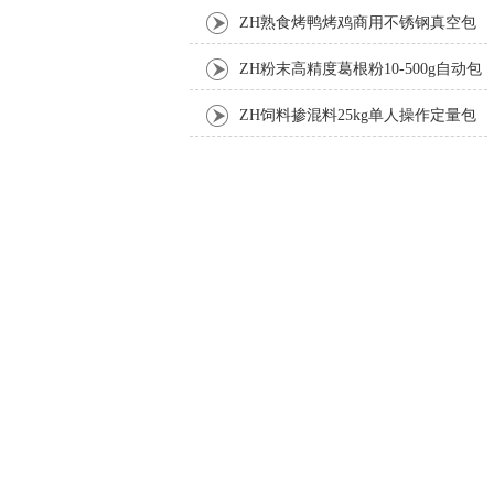
ZH熟食烤鸭烤鸡商用不锈钢真空包
装机
ZH粉末高精度葛根粉10-500g自动包
装机
ZH饲料掺混料25kg单人操作定量包
装机