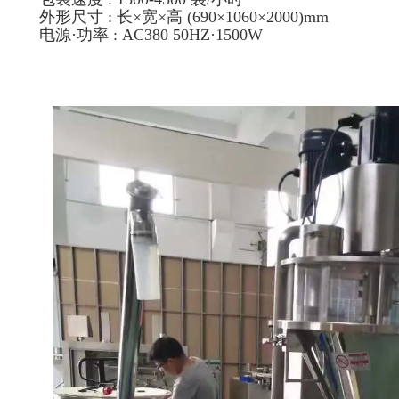
外形尺寸 : 长×宽×高 (690×1060×2000)mm
电源·功率 : AC380 50HZ·1500W