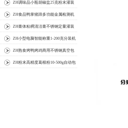
装机
ZH调味品小瓶胡椒盐25克粉末灌装
机
ZH食品鸭掌猪蹄多功能金属检测机
ZH膏体粘稠清洁膏不锈钢定量灌装
机厂家
ZH小型电脑智能称重1-200克分装机
ZH熟食烤鸭烤鸡商用不锈钢真空包
装机
ZH粉末高精度葛根粉10-500g自动包
装机