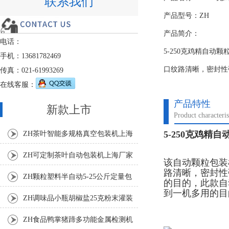
联系我们
产品型号：ZH
产品简介：
电话：
5-250克鸡精自
手机：13681782469
口纹路清晰，密封性
传真：021-61993269
在线客服：
产品特性
新款上市
Product characteris
5-250克鸡精
ZH茶叶智能多规格真空包装机上海
厂家
ZH可定制茶叶自动包装机上海厂家
该自动颗粒包装
路清晰，密封性
ZH颗粒塑料半自动5-25公斤定量包
的目的，此款自
到一机多用的目
装机
ZH调味品小瓶胡椒盐25克粉末灌装
机
ZH食品鸭掌猪蹄多功能金属检测机