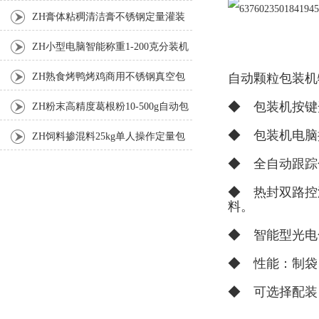
ZH膏体粘稠清洁膏不锈钢定量灌装
机厂家
ZH小型电脑智能称重1-200克分装机
自动颗粒包装机
ZH熟食烤鸭烤鸡商用不锈钢真空包
装机
◆ 包装机按键
ZH粉末高精度葛根粉10-500g自动包
装机
◆ 包装机电脑
ZH饲料掺混料25kg单人操作定量包
◆ 全自动跟踪
装机
◆ 热封双路控
料。
◆ 智能型光电
◆ 性能：制袋
◆ 可选择配装