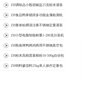
装机
ZH调味品小瓶胡椒盐25克粉末灌装
机
ZH食品鸭掌猪蹄多功能金属检测机
ZH膏体粘稠清洁膏不锈钢定量灌装
机厂家
ZH小型电脑智能称重1-200克分装机
ZH熟食烤鸭烤鸡商用不锈钢真空包
装机
ZH粉末高精度葛根粉10-500g自动包
装机
ZH饲料掺混料25kg单人操作定量包
装机