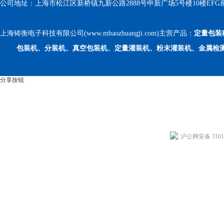
公司地址：上海市松江区新桥镇九新公路2888号申新广场5号楼10楼EFG
上海铸衡电子科技有限公司(www.mbaozhuangji.com)主营产品：
定量包装
包装机、分装机、真空包装机、定量灌装机、粉末灌装机、金属检
分享按钮
沪公网安备 31011