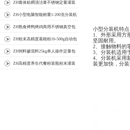
ZH膏体粘稠清洁膏不锈钢定量灌装
机厂家
ZH小型电脑智能称重1-200克分装机
ZH熟食烤鸭烤鸡商用不锈钢真空包
小型分装机特点
1、外形采用方
装机
ZH粉末高精度葛根粉10-500g自动包
坚固耐用。
2、接触物料的
装机
ZH饲料掺混料25kg单人操作定量包
3、分装机适用于
4、分装机采用
装机
装更加快，分
ZH高精度养生代餐粉装瓶粉末灌装
机生产线