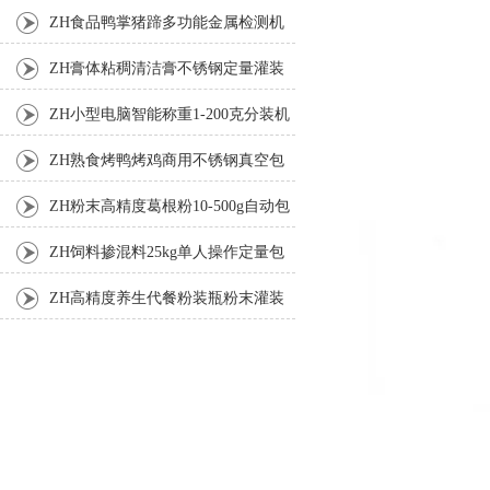
机
ZH食品鸭掌猪蹄多功能金属检测机
ZH膏体粘稠清洁膏不锈钢定量灌装
机厂家
ZH小型电脑智能称重1-200克分装机
ZH熟食烤鸭烤鸡商用不锈钢真空包
装机
ZH粉末高精度葛根粉10-500g自动包
装机
ZH饲料掺混料25kg单人操作定量包
装机
ZH高精度养生代餐粉装瓶粉末灌装
机生产线